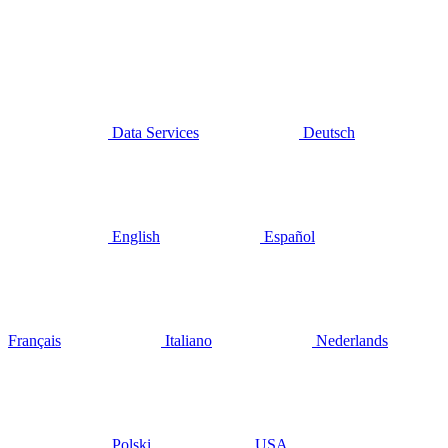
Data Services
Deutsch
English
Español
Français
Italiano
Nederlands
Polski
USA