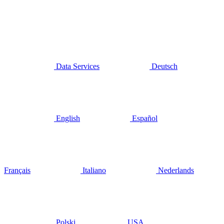
Data Services
Deutsch
English
Español
Français
Italiano
Nederlands
Polski
USA